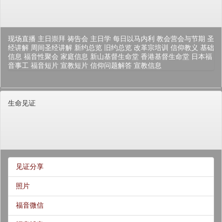
现场直播
主日崇拜
祷告会
主日学
每日以马内利
教会营会与节期
圣
经讲解
周间圣经讲解
新约总览
旧约总览
改革宗培训
信仰教义
基础
信息
福音性聚会
家庭信息
新山基督生命堂
香港基督生命堂
日本福
音事工
福音短片
宣教短片
信仰问题解答
宣教信息
生命见证
见证分享
照片
福音微信