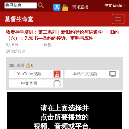
中文
English
现场直播
基督生命堂
Toggle
navigat
牧者神学培训：第二系列｜新旧约导论与讲道学
｜
⁠旧约
（六）：先知书—圣约的控诉、审判与应许
5月6日
宣教
刘明雄传道
288 观看
0
YouTube视频
本站中文视频
中文音频