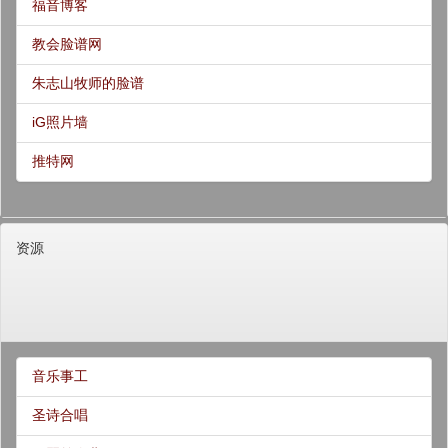
福音博客
教会脸谱网
朱志山牧师的脸谱
iG照片墙
推特网
资源
音乐事工
圣诗合唱