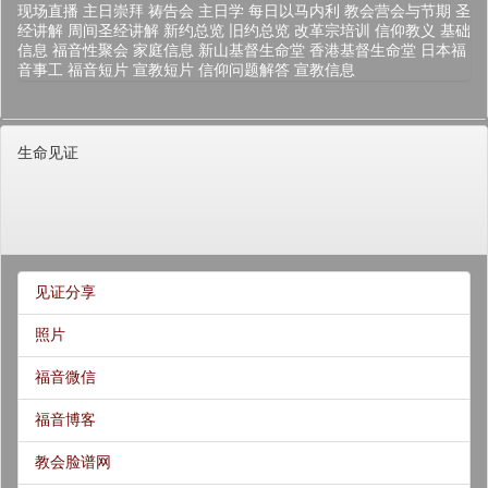
现场直播
主日崇拜
祷告会
主日学
每日以马内利
教会营会与节期
圣
经讲解
周间圣经讲解
新约总览
旧约总览
改革宗培训
信仰教义
基础
信息
福音性聚会
家庭信息
新山基督生命堂
香港基督生命堂
日本福
音事工
福音短片
宣教短片
信仰问题解答
宣教信息
生命见证
见证分享
照片
福音微信
福音博客
教会脸谱网