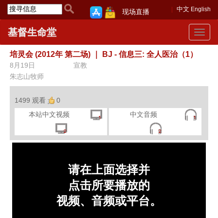
中文
English
现场直播
基督生命堂
Toggle
navigat
培灵会 (2012年 第二场)
｜
BJ - 信息三: 全人医治（1）
8月19日
宣教
朱志山牧师
1499 观看
0
本站中文视频
中文音频