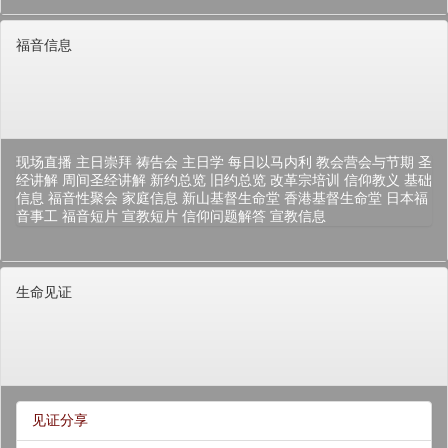
福音信息
现场直播
主日崇拜
祷告会
主日学
每日以马内利
教会营会与节期
圣
经讲解
周间圣经讲解
新约总览
旧约总览
改革宗培训
信仰教义
基础
信息
福音性聚会
家庭信息
新山基督生命堂
香港基督生命堂
日本福
音事工
福音短片
宣教短片
信仰问题解答
宣教信息
生命见证
见证分享