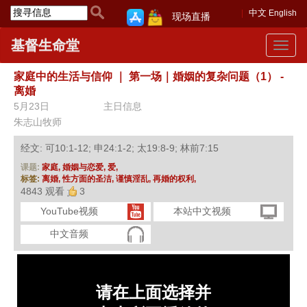
中文
English
现场直播
基督生命堂
Toggle
navigat
家庭中的生活与信仰
｜
第一场｜婚姻的复杂问题（1） -
离婚
5月23日
主日信息
朱志山牧师
经文: 可10:1-12; 申24:1-2; 太19:8-9; 林前7:15
课题:
家庭,
婚姻与恋爱,
爱,
标签:
离婚,
性方面的圣洁,
谨慎淫乱,
再婚的权利,
4843 观看
3
YouTube视频
本站中文视频
中文音频