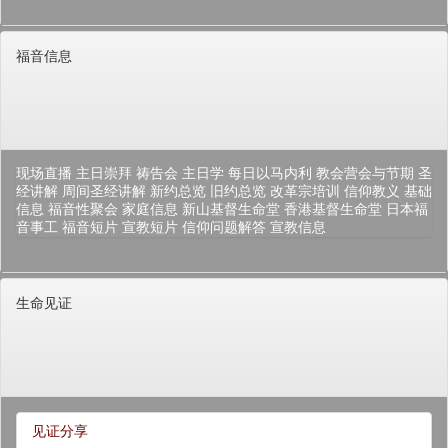
福音信息
现场直播
主日崇拜
祷告会
主日学
每日以马内利
教会营会与节期
圣
经讲解
周间圣经讲解
新约总览
旧约总览
改革宗培训
信仰教义
基础
信息
福音性聚会
家庭信息
新山基督生命堂
香港基督生命堂
日本福
音事工
福音短片
宣教短片
信仰问题解答
宣教信息
生命见证
见证分享