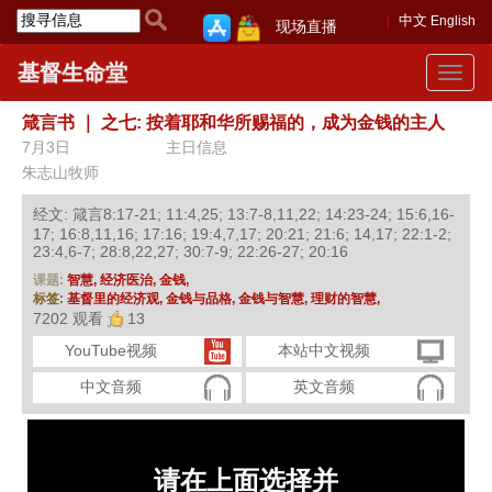
中文
English
现场直播
基督生命堂
Toggle
navigat
箴言书
｜
之七: 按着耶和华所赐福的，成为金钱的主人
7月3日
主日信息
朱志山牧师
经文: 箴言8:17-21; 11:4,25; 13:7-8,11,22; 14:23-24; 15:6,16-
17; 16:8,11,16; 17:16; 19:4,7,17; 20:21; 21:6; 14,17; 22:1-2;
23:4,6-7; 28:8,22,27; 30:7-9; 22:26-27; 20:16
课题:
智慧,
经济医治,
金钱,
标签:
基督里的经济观,
金钱与品格,
金钱与智慧,
理财的智慧,
7202 观看
13
YouTube视频
本站中文视频
中文音频
英文音频