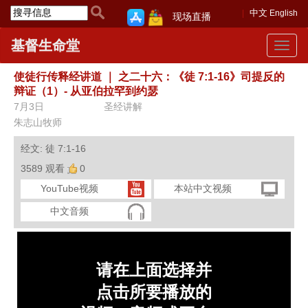
中文
English
现场直播
基督生命堂
Toggle
navigat
使徒行传释经讲道
｜
之二十六：《徒 7:1-16》司提反的
辩证（1）- 从亚伯拉罕到约瑟
7月3日
圣经讲解
朱志山牧师
经文: 徒 7:1-16
3589 观看
0
YouTube视频
本站中文视频
中文音频