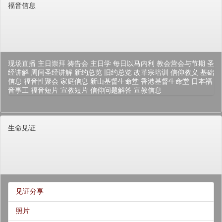
福音信息
现场直播
主日崇拜
祷告会
主日学
每日以马内利
教会营会与节期
圣
经讲解
周间圣经讲解
新约总览
旧约总览
改革宗培训
信仰教义
基础
信息
福音性聚会
家庭信息
新山基督生命堂
香港基督生命堂
日本福
音事工
福音短片
宣教短片
信仰问题解答
宣教信息
生命见证
见证分享
照片