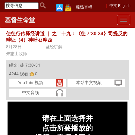
中文
English
现场直播
基督生命堂
Toggle
navigat
使徒行传释经讲道
｜
之二十九：《徒 7:30-34》司提反的
辩证（4）神呼召摩西
8月28日
圣经讲解
朱志山牧师
经文: 徒 7:30-34
4244 观看
0
YouTube视频
本站中文视频
中文音频