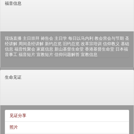
福音信息
现场直播
主日崇拜
祷告会
主日学
每日以马内利
教会营会与节期
圣
经讲解
周间圣经讲解
新约总览
旧约总览
改革宗培训
信仰教义
基础
信息
福音性聚会
家庭信息
新山基督生命堂
香港基督生命堂
日本福
音事工
福音短片
宣教短片
信仰问题解答
宣教信息
生命见证
见证分享
照片