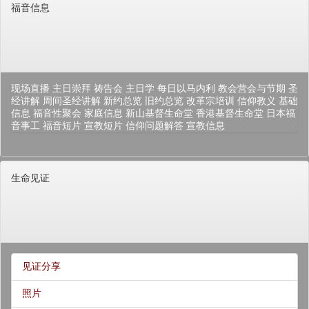
福音信息
现场直播
主日崇拜
祷告会
主日学
每日以马内利
教会营会与节期
圣
经讲解
周间圣经讲解
新约总览
旧约总览
改革宗培训
信仰教义
基础
信息
福音性聚会
家庭信息
新山基督生命堂
香港基督生命堂
日本福
音事工
福音短片
宣教短片
信仰问题解答
宣教信息
生命见证
见证分享
照片