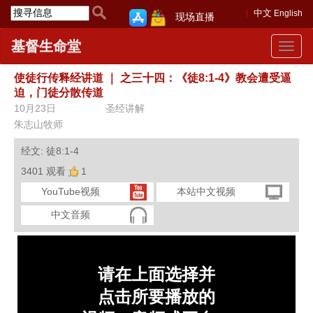
中文
English
现场直播
基督生命堂
Toggle
navigat
使徒行传释经讲道
｜
之三十四：《徒8:1-4》教会遭受逼
迫，门徒分散传道
10月23日
圣经讲解
朱志山牧师
经文: 徒8:1-4
3401 观看
1
YouTube视频
本站中文视频
中文音频