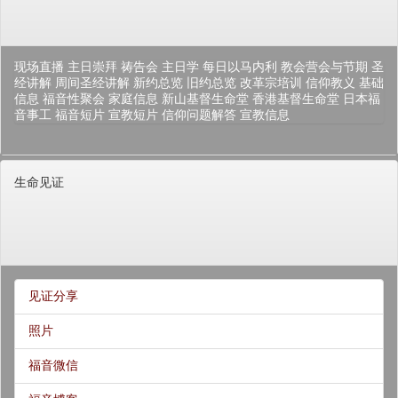
现场直播
主日崇拜
祷告会
主日学
每日以马内利
教会营会与节期
圣
经讲解
周间圣经讲解
新约总览
旧约总览
改革宗培训
信仰教义
基础
信息
福音性聚会
家庭信息
新山基督生命堂
香港基督生命堂
日本福
音事工
福音短片
宣教短片
信仰问题解答
宣教信息
生命见证
见证分享
照片
福音微信