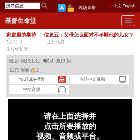
中文
English
现场直播
基督生命堂
Toggle
navigat
家庭里的期待
｜
信息五：父母怎么面对不孝顺他的儿女？
5月21日
主日信息
朱玟钢长老
经文: 创15:1-21; 弗6:4; 箴13:24
2179 观看
2
YouTube视频
本站中文视频
中文音频