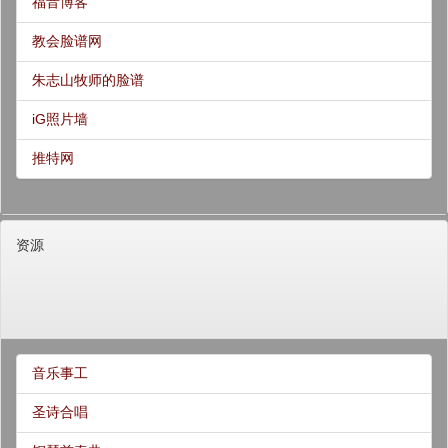
福音博客
教会脸谱网
朱志山牧师的脸谱
iG照片墙
推特网
资源
音乐事工
圣诗合唱