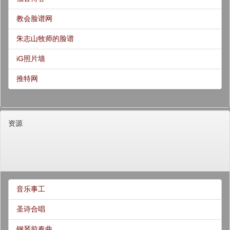
教会脸谱网
朱志山牧师的脸谱
iG照片墙
推特网
资源
音乐事工
圣诗合唱
钢琴前奏曲