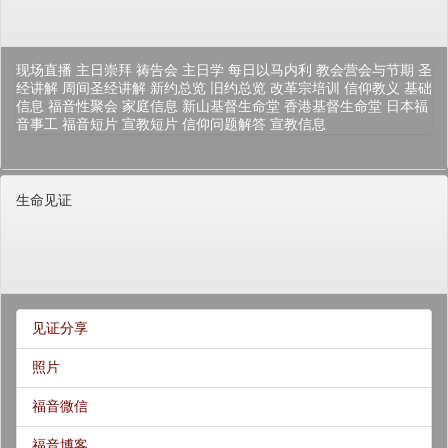
现场直播
主日崇拜
祷告会
主日学
每日以马内利
教会营会与节期
圣
经讲解
周间圣经讲解
新约总览
旧约总览
改革宗培训
信仰教义
基础
信息
福音性聚会
家庭信息
新山基督生命堂
香港基督生命堂
日本福
音事工
福音短片
宣教短片
信仰问题解答
宣教信息
生命见证
见证分享
照片
福音微信
福音博客