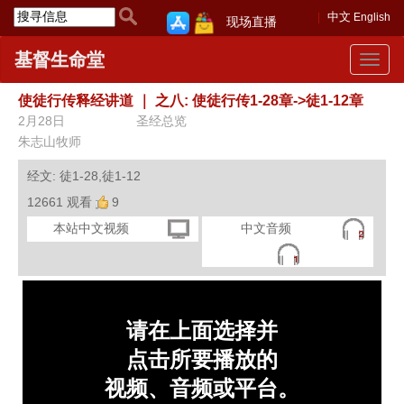
中文
English
现场直播
基督生命堂
Toggle
navigat
使徒行传释经讲道
｜
之八: 使徒行传1-28章->徒1-12章
2月28日
圣经总览
朱志山牧师
经文: 徒1-28,徒1-12
12661 观看
9
本站中文视频
中文音频