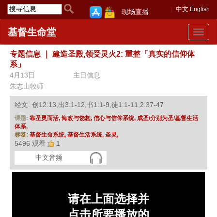
中文
English
现场直播
基督生命堂
Toggle
navigat
专题信息
｜
建造圣殿,领受灵火2: 重整「真实的信仰体
系」
4月13日
主日信息
朱志山牧师
经文: 创12:13,出3:1-12,书1:1-9,徒1:1-11,2:37-47
课题:
靠圣灵而活,
悔改与饶恕,
信心与信仰系统,
成圣/分别为圣/基督生活
体系,
标签:
基督生命系统,
基督生活系统,
圣灵,
5496 观看
1
中文音频