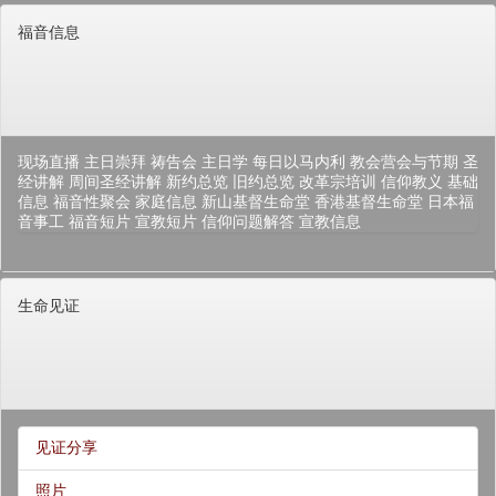
福音信息
现场直播
主日崇拜
祷告会
主日学
每日以马内利
教会营会与节期
圣
经讲解
周间圣经讲解
新约总览
旧约总览
改革宗培训
信仰教义
基础
信息
福音性聚会
家庭信息
新山基督生命堂
香港基督生命堂
日本福
音事工
福音短片
宣教短片
信仰问题解答
宣教信息
生命见证
见证分享
照片