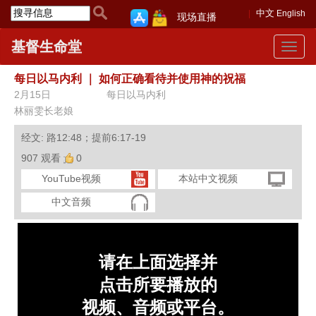
中文
English
现场直播
基督生命堂
Toggle
navigat
每日以马内利
｜
如何正确看待并使用神的祝福
2月15日
每日以马内利
林丽雯长老娘
经文: 路12:48；提前6:17-19
907 观看
0
YouTube视频
本站中文视频
中文音频