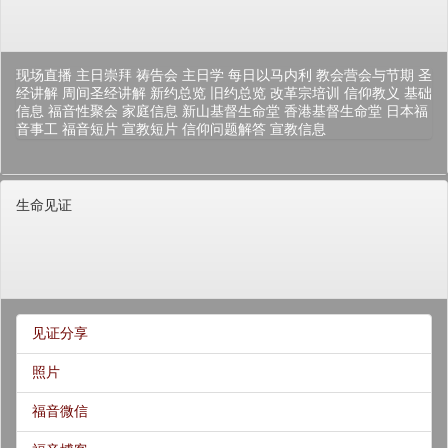
现场直播
主日崇拜
祷告会
主日学
每日以马内利
教会营会与节期
圣
经讲解
周间圣经讲解
新约总览
旧约总览
改革宗培训
信仰教义
基础
信息
福音性聚会
家庭信息
新山基督生命堂
香港基督生命堂
日本福
音事工
福音短片
宣教短片
信仰问题解答
宣教信息
生命见证
见证分享
照片
福音微信