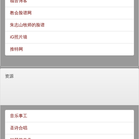
福音博客
教会脸谱网
朱志山牧师的脸谱
iG照片墙
推特网
资源
音乐事工
圣诗合唱