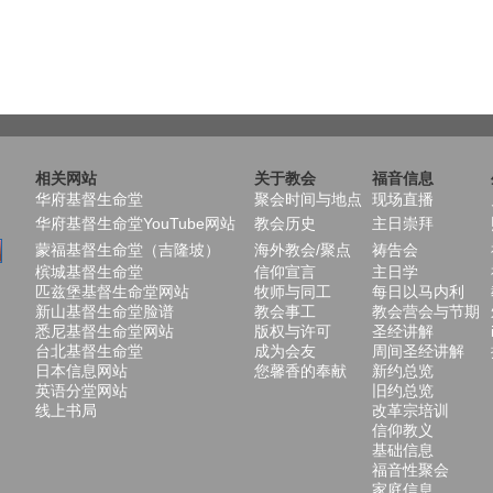
相关网站
关于教会
福音信息
华府基督生命堂
聚会时间与地点
现场直播
华府基督生命堂YouTube网站
教会历史
主日崇拜
蒙福基督生命堂（吉隆坡）
海外教会/聚点
祷告会
槟城基督生命堂
信仰宣言
主日学
匹兹堡基督生命堂网站
牧师与同工
每日以马内利
新山基督生命堂脸谱
教会事工
教会营会与节期
悉尼基督生命堂网站
版权与许可
圣经讲解
台北基督生命堂
成为会友
周间圣经讲解
日本信息网站
您馨香的奉献
新约总览
英语分堂网站
旧约总览
线上书局
改革宗培训
信仰教义
基础信息
福音性聚会
家庭信息