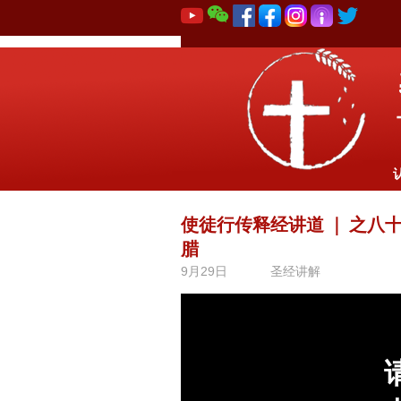
使徒行传释经讲道
｜
之八十
腊
9月29日
圣经讲解