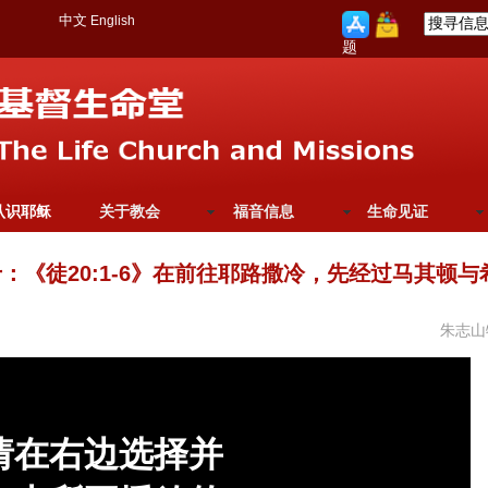
中文
English
题
认识耶稣
关于教会
福音信息
生命见证
：《徒20:1-6》在前往耶路撒冷，先经过马其顿与
朱志山