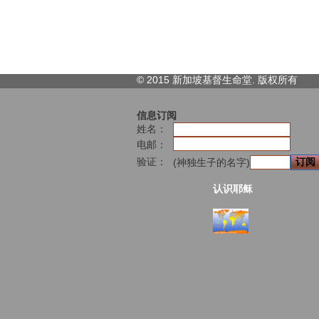
© 2015 新加坡基督生命堂. 版权
所有
信息订阅
姓名：
电邮：
验证：
(神独生子的名字)
认识耶稣