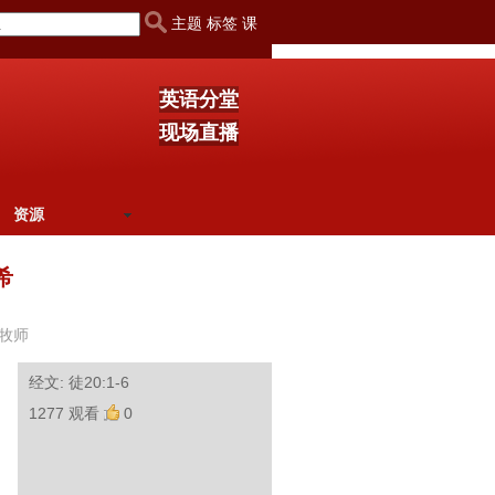
主题 标签 课
英语分堂
现场直播
资源
希
牧师
经文: 徒20:1-6
1277 观看
0