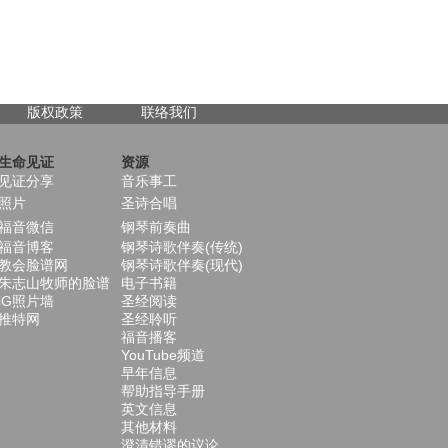
版权政策
联络我们
生命见证
资源
见证分享
音乐事工
照片
圣诗合唱
福音微信
钢琴前奏曲
福音博客
钢琴诗歌伴奏(传统)
教会脸谱网
钢琴诗歌伴奏(现代)
朱志山牧师的脸谱
电子书籍
iG照片墙
圣经阅读
推特网
圣经聆听
福音播客
YouTube频道
早年信息
帮助指导手册
英文信息
其他材料
澄清错谬的议论