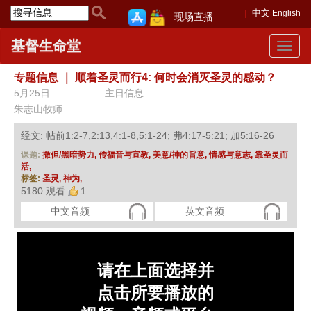
中文
English
现场直播
基督生命堂
Toggle
navigat
专题信息
｜
顺着圣灵而行4: 何时会消灭圣灵的感动？
5月25日
主日信息
朱志山牧师
经文: 帖前1:2-7,2:13,4:1-8,5:1-24; 弗4:17-5:21; 加5:16-26
课题:
撒但/黑暗势力,
传福音与宣教,
美意/神的旨意,
情感与意志,
靠圣灵而
活,
标签:
圣灵,
神为,
5180 观看
1
中文音频
英文音频