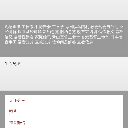
现场直播
主日崇拜
祷告会
主日学
每日以马内利
教会营会与节期
圣
经讲解
周间圣经讲解
新约总览
旧约总览
改革宗培训
信仰教义
基础
信息
福音性聚会
家庭信息
新山基督生命堂
香港基督生命堂
日本福
音事工
福音短片
宣教短片
信仰问题解答
宣教信息
生命见证
见证分享
照片
福音微信