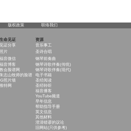
版权政策
联络我们
生命见证
资源
见证分享
音乐事工
照片
圣诗合唱
福音微信
钢琴前奏曲
福音博客
钢琴诗歌伴奏(传统)
教会脸谱网
钢琴诗歌伴奏(现代)
朱志山牧师的脸谱
电子书籍
iG照片墙
圣经阅读
推特网
圣经聆听
福音播客
YouTube频道
早年信息
帮助指导手册
英文信息
其他材料
澄清错谬的议论
旧网站(只供参考)