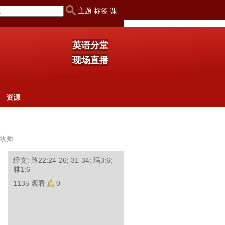
主题 标签 课
英语分堂
现场直播
资源
牧师
经文: 路22:24-26; 31-34; 玛3:6;
腓1:6
1135 观看
0