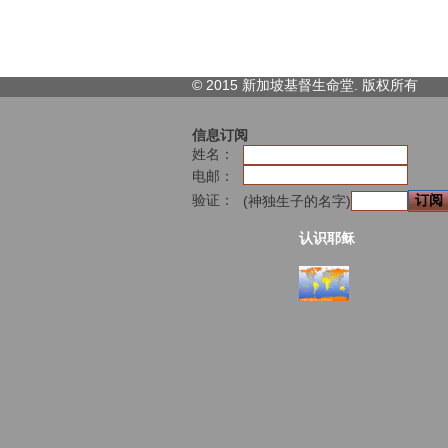
© 2015 新加坡基督生命堂. 版权
所有
信息订阅
姓名：
电邮：
验证：
(神独生子的名字)
认识耶稣