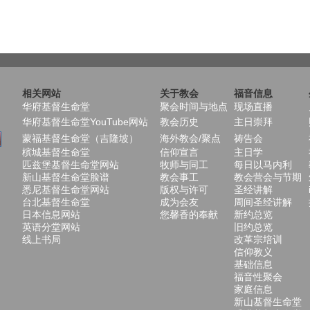
相关网站
关于教会
福音信息
华府基督生命堂
聚会时间与地点
现场直播
华府基督生命堂YouTube网站
教会历史
主日崇拜
蒙福基督生命堂（吉隆坡）
海外教会/聚点
祷告会
槟城基督生命堂
信仰宣言
主日学
匹兹堡基督生命堂网站
牧师与同工
每日以马内利
新山基督生命堂脸谱
教会事工
教会营会与节期
悉尼基督生命堂网站
版权与许可
圣经讲解
台北基督生命堂
成为会友
周间圣经讲解
日本信息网站
您馨香的奉献
新约总览
英语分堂网站
旧约总览
线上书局
改革宗培训
信仰教义
基础信息
福音性聚会
家庭信息
新山基督生命堂