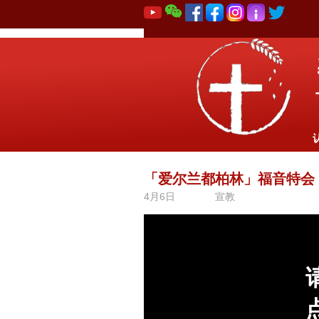
「爱尔兰都柏林」福音特会
4月6日
宣教