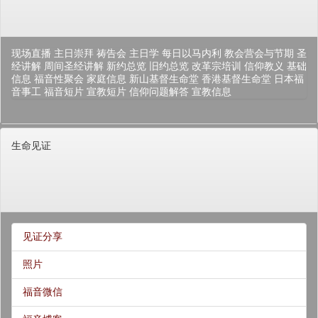
现场直播
主日崇拜
祷告会
主日学
每日以马内利
教会营会与节期
圣
经讲解
周间圣经讲解
新约总览
旧约总览
改革宗培训
信仰教义
基础
信息
福音性聚会
家庭信息
新山基督生命堂
香港基督生命堂
日本福
音事工
福音短片
宣教短片
信仰问题解答
宣教信息
生命见证
见证分享
照片
福音微信