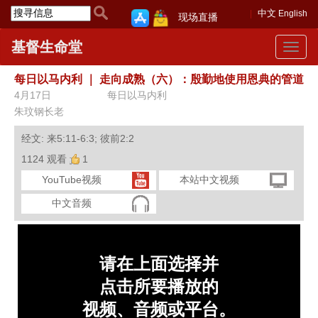
中文
English
现场直播
基督生命堂
Toggle
navigat
每日以马内利
｜
走向成熟（六）：殷勤地使用恩典的管道
4月17日
每日以马内利
朱玟钢长老
经文: 来5:11-6:3; 彼前2:2
1124 观看
1
YouTube视频
本站中文视频
中文音频