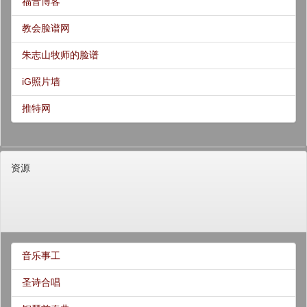
福音博客
教会脸谱网
朱志山牧师的脸谱
iG照片墙
推特网
资源
音乐事工
圣诗合唱