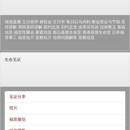
现场直播
主日崇拜
祷告会
主日学
每日以马内利
教会营会与节期
圣
经讲解
周间圣经讲解
新约总览
旧约总览
改革宗培训
信仰教义
基础
信息
福音性聚会
家庭信息
新山基督生命堂
香港基督生命堂
日本福
音事工
福音短片
宣教短片
信仰问题解答
宣教信息
生命见证
见证分享
照片
福音微信