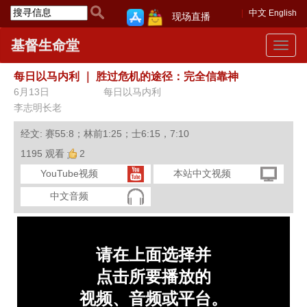
中文
English
现场直播
基督生命堂
Toggle
navigat
每日以马内利
｜
胜过危机的途径：完全信靠神
6月13日
每日以马内利
李志明长老
经文: 赛55:8；林前1:25；士6:15，7:10
1195 观看
2
YouTube视频
本站中文视频
中文音频