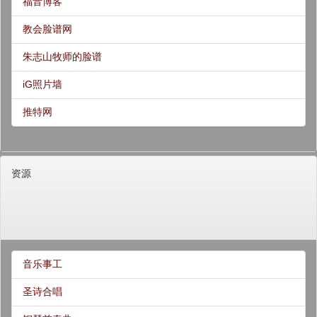
福音博客
教会脸谱网
朱志山牧师的脸谱
iG照片墙
推特网
资源
音乐事工
圣诗合唱