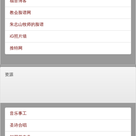
福音博客
教会脸谱网
朱志山牧师的脸谱
iG照片墙
推特网
资源
音乐事工
圣诗合唱