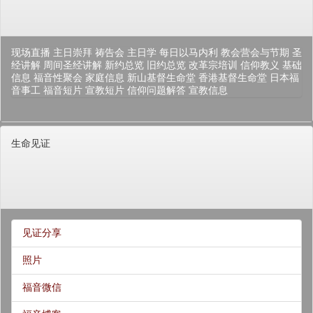
现场直播
主日崇拜
祷告会
主日学
每日以马内利
教会营会与节期
圣
经讲解
周间圣经讲解
新约总览
旧约总览
改革宗培训
信仰教义
基础
信息
福音性聚会
家庭信息
新山基督生命堂
香港基督生命堂
日本福
音事工
福音短片
宣教短片
信仰问题解答
宣教信息
生命见证
见证分享
照片
福音微信