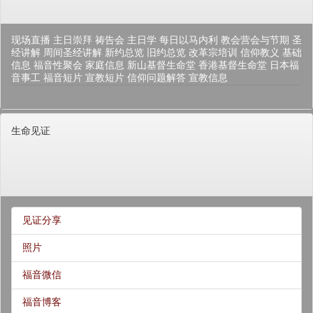
现场直播
主日崇拜
祷告会
主日学
每日以马内利
教会营会与节期
圣
经讲解
周间圣经讲解
新约总览
旧约总览
改革宗培训
信仰教义
基础
信息
福音性聚会
家庭信息
新山基督生命堂
香港基督生命堂
日本福
音事工
福音短片
宣教短片
信仰问题解答
宣教信息
生命见证
见证分享
照片
福音微信
福音博客