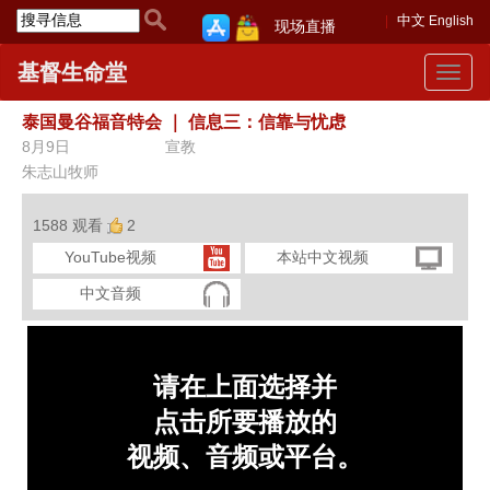
中文
English
现场直播
基督生命堂
Toggle
navigat
泰国曼谷福音特会
｜
信息三：信靠与忧虑
8月9日
宣教
朱志山牧师
1588 观看
2
YouTube视频
本站中文视频
中文音频