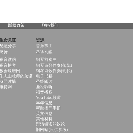
版权政策
联络我们
生命见证
资源
见证分享
音乐事工
照片
圣诗合唱
福音微信
钢琴前奏曲
福音博客
钢琴诗歌伴奏(传统)
教会脸谱网
钢琴诗歌伴奏(现代)
朱志山牧师的脸谱
电子书籍
iG照片墙
圣经阅读
推特网
圣经聆听
福音播客
YouTube频道
早年信息
帮助指导手册
英文信息
其他材料
澄清错谬的议论
旧网站(只供参考)