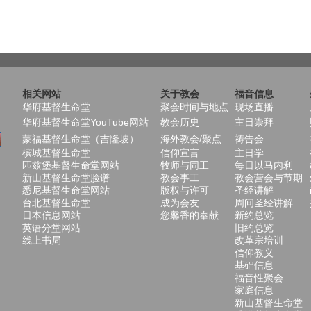
相关网站
关于教会
福音信息
华府基督生命堂
聚会时间与地点
现场直播
华府基督生命堂YouTube网站
教会历史
主日崇拜
蒙福基督生命堂（吉隆坡）
海外教会/聚点
祷告会
槟城基督生命堂
信仰宣言
主日学
匹兹堡基督生命堂网站
牧师与同工
每日以马内利
新山基督生命堂脸谱
教会事工
教会营会与节期
悉尼基督生命堂网站
版权与许可
圣经讲解
台北基督生命堂
成为会友
周间圣经讲解
日本信息网站
您馨香的奉献
新约总览
英语分堂网站
旧约总览
线上书局
改革宗培训
信仰教义
基础信息
福音性聚会
家庭信息
新山基督生命堂