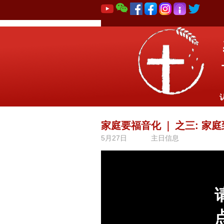
家庭要福音化
｜
之三: 家
5月27日
主日信息