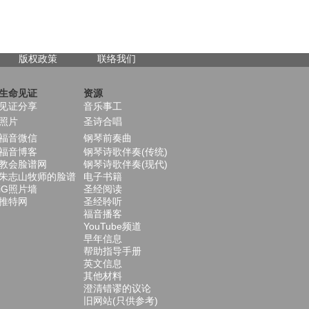
版权政策
联络我们
生命见证
资源
见证分享
音乐事工
照片
圣诗合唱
福音微信
钢琴前奏曲
福音博客
钢琴诗歌伴奏(传统)
教会脸谱网
钢琴诗歌伴奏(现代)
朱志山牧师的脸谱
电子书籍
iG照片墙
圣经阅读
推特网
圣经聆听
福音播客
YouTube频道
早年信息
帮助指导手册
英文信息
其他材料
澄清错谬的议论
旧网站(只供参考)