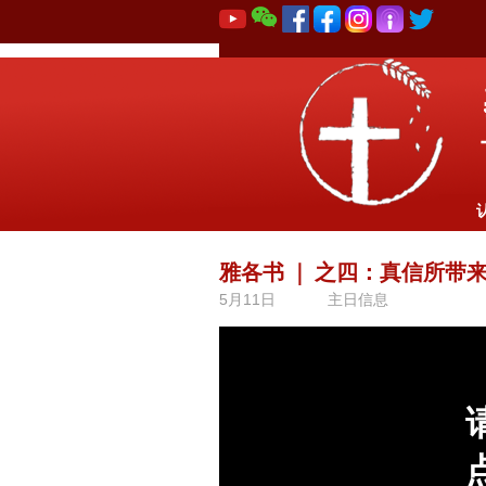
雅各书
｜
之四：真信所带
5月11日
主日信息