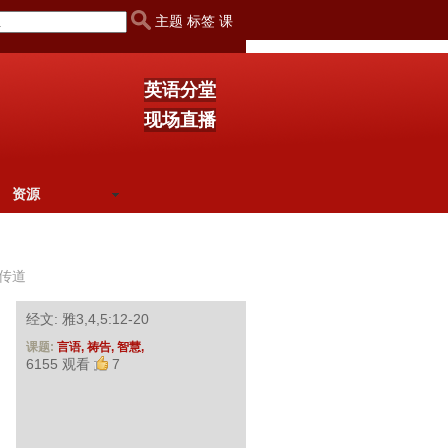
主题 标签 课
英语分堂
现场直播
资源
传道
经文: 雅3,4,5:12-20
课题:
言语,
祷告,
智慧,
6155 观看
7