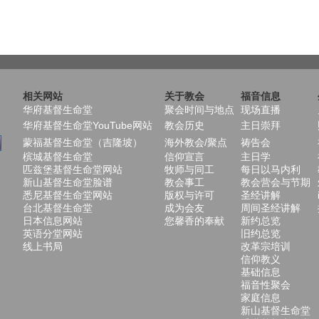
相关网站
关于教会
福音信息
华府基督生命堂
聚会时间与地点
现场直播
华府基督生命堂YouTube网站
教会历史
主日崇拜
蒙福基督生命堂（吉隆坡）
海外教会/聚点
祷告会
槟城基督生命堂
信仰宣言
主日学
匹兹堡基督生命堂网站
牧师与同工
每日以马内利
新山基督生命堂脸谱
教会事工
教会营会与节期
悉尼基督生命堂网站
版权与许可
圣经讲解
台北基督生命堂
成为会友
周间圣经讲解
日本信息网站
您馨香的奉献
新约总览
英语分堂网站
旧约总览
线上书局
改革宗培训
信仰教义
基础信息
福音性聚会
家庭信息
新山基督生命堂