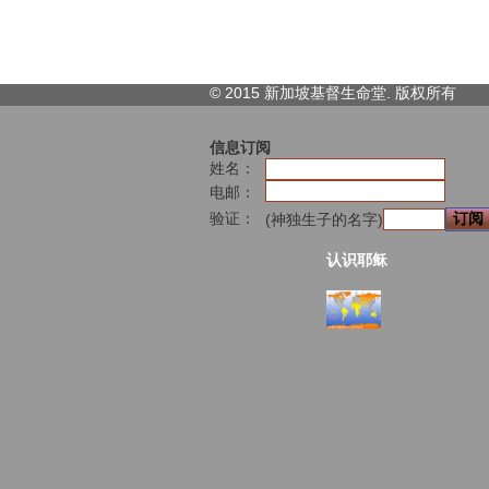
© 2015 新加坡基督生命堂. 版权
所有
信息订阅
姓名：
电邮：
验证：
(神独生子的名字)
认识耶稣