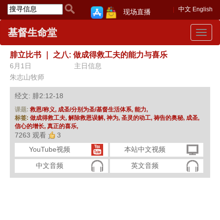
中文
English
现场直播
基督生命堂
Toggle
navigat
腓立比书
｜
之八: 做成得救工夫的能力与喜乐
6月1日
主日信息
朱志山牧师
经文: 腓2:12-18
课题:
救恩/称义,
成圣/分别为圣/基督生活体系,
能力,
标签:
做成得救工夫,
解除救恩误解,
神为,
圣灵的动工,
祷告的奥秘,
成圣,
信心的增长,
真正的喜乐,
7263 观看
3
YouTube视频
本站中文视频
中文音频
英文音频