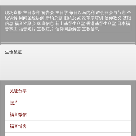
现场直播
主日崇拜
祷告会
主日学
每日以马内利
教会营会与节期
圣
经讲解
周间圣经讲解
新约总览
旧约总览
改革宗培训
信仰教义
基础
信息
福音性聚会
家庭信息
新山基督生命堂
香港基督生命堂
日本福
音事工
福音短片
宣教短片
信仰问题解答
宣教信息
生命见证
见证分享
照片
福音微信
福音博客