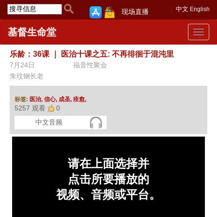
中文
English
现场直播
基督生命堂
Toggle
navigat
乐龄：36课
｜
医治十课之五: 不再徘徊于混沌里
7月24日
福音性聚会
朱玟钢长老
标签:
医治,
信心,
成圣,
痊愈,
5257 观看
0
中文音频