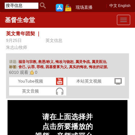
中文
English
现场直播
基督生命堂
Toggle
navigat
英文青年团契
｜
9月25日
英文信息
朱志山牧师
课题:
福音与宗教,
救恩/称义,
悔改与饶恕,
属灵争战,
属灵医治,
标签:
舍己,
认罪,
罪根,
因基督算为义,
真实的悔改,
悔改的证据,
6010 观看
0
YouTube视频
本站英文视频
英文音频