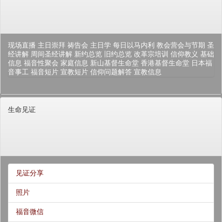
现场直播
主日崇拜
祷告会
主日学
每日以马内利
教会营会与节期
圣
经讲解
周间圣经讲解
新约总览
旧约总览
改革宗培训
信仰教义
基础
信息
福音性聚会
家庭信息
新山基督生命堂
香港基督生命堂
日本福
音事工
福音短片
宣教短片
信仰问题解答
宣教信息
生命见证
见证分享
照片
福音微信