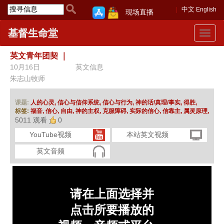
中文
English
现场直播
基督生命堂
Toggle
navigat
英文青年团契
｜
10月16日
英文信息
朱志山牧师
课题:
人的心灵,
信心与信仰系统,
信心与行为,
神的话/真理/事实,
得胜,
标签:
福音,
信心,
自由,
神的主权,
克服障碍,
实际的信心,
信靠主,
属灵原理,
5011 观看
0
YouTube视频
本站英文视频
英文音频