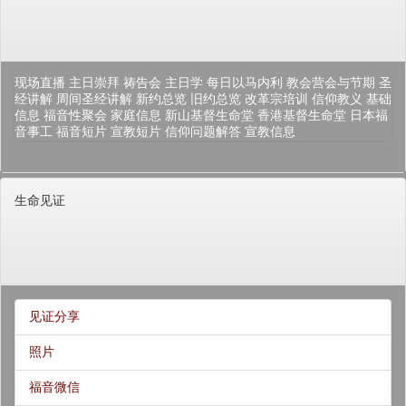
现场直播
主日崇拜
祷告会
主日学
每日以马内利
教会营会与节期
圣
经讲解
周间圣经讲解
新约总览
旧约总览
改革宗培训
信仰教义
基础
信息
福音性聚会
家庭信息
新山基督生命堂
香港基督生命堂
日本福
音事工
福音短片
宣教短片
信仰问题解答
宣教信息
生命见证
见证分享
照片
福音微信