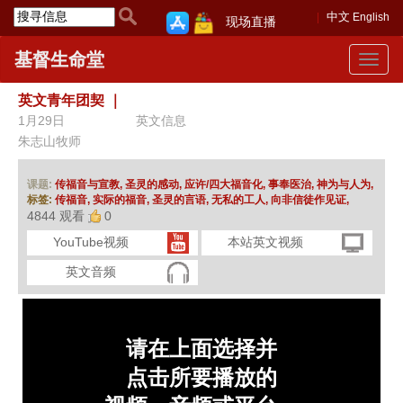
中文
English
现场直播
基督生命堂
Toggle
navigat
英文青年团契
｜
1月29日
英文信息
朱志山牧师
课题:
传福音与宣教,
圣灵的感动,
应许/四大福音化,
事奉医治,
神为与人为,
标签:
传福音,
实际的福音,
圣灵的言语,
无私的工人,
向非信徒作见证,
4844 观看
0
YouTube视频
本站英文视频
英文音频