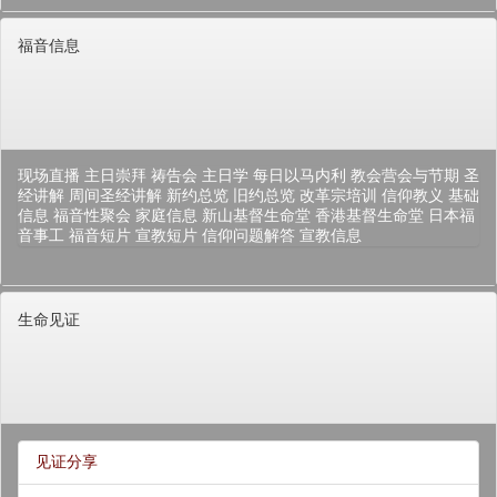
福音信息
现场直播
主日崇拜
祷告会
主日学
每日以马内利
教会营会与节期
圣
经讲解
周间圣经讲解
新约总览
旧约总览
改革宗培训
信仰教义
基础
信息
福音性聚会
家庭信息
新山基督生命堂
香港基督生命堂
日本福
音事工
福音短片
宣教短片
信仰问题解答
宣教信息
生命见证
见证分享