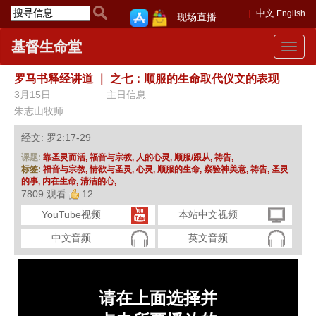
中文
English
现场直播
基督生命堂
Toggle
navigat
罗马书释经讲道
｜
之七：顺服的生命取代仪文的表现
3月15日
主日信息
朱志山牧师
经文: 罗2:17-29
课题:
靠圣灵而活,
福音与宗教,
人的心灵,
顺服/跟从,
祷告,
标签:
福音与宗教,
情欲与圣灵,
心灵,
顺服的生命,
察验神美意,
祷告,
圣灵
的事,
内在生命,
清洁的心,
7809 观看
12
YouTube视频
本站中文视频
中文音频
英文音频