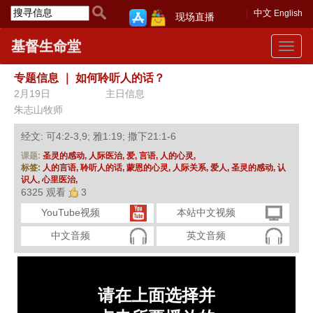
中文
English
现场直播
基督生命堂
Toggle
navigat
专题信息
｜
如何聆听人的话？
2月19日
主日信息
朱志山牧师
经文: 可4:2-3,9; 雅1:19; 撒下21:1-6
课题:
圣灵的感动,
人际医治,
爱,
言语,
人的心灵,
标签:
人的言语,
聆听人的话,
蒙恩的心灵,
人际关系,
爱人,
圣灵的感动,
认
识人,
心里医治,
6325 观看
3
YouTube视频
本站中文视频
中文音频
英文音频