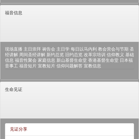
福音信息
现场直播
主日崇拜
祷告会
主日学
每日以马内利
教会营会与节期
圣
经讲解
周间圣经讲解
新约总览
旧约总览
改革宗培训
信仰教义
基础
信息
福音性聚会
家庭信息
新山基督生命堂
香港基督生命堂
日本福
音事工
福音短片
宣教短片
信仰问题解答
宣教信息
生命见证
见证分享