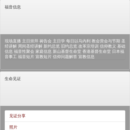
福音信息
现场直播
主日崇拜
祷告会
主日学
每日以马内利
教会营会与节期
圣
经讲解
周间圣经讲解
新约总览
旧约总览
改革宗培训
信仰教义
基础
信息
福音性聚会
家庭信息
新山基督生命堂
香港基督生命堂
日本福
音事工
福音短片
宣教短片
信仰问题解答
宣教信息
生命见证
见证分享
照片