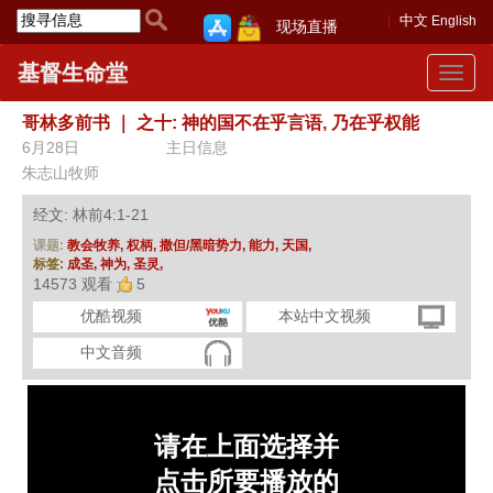
中文
English
现场直播
基督生命堂
Toggle
navigat
哥林多前书
｜
之十: 神的国不在乎言语, 乃在乎权能
6月28日
主日信息
朱志山牧师
经文: 林前4:1-21
课题:
教会牧养,
权柄,
撒但/黑暗势力,
能力,
天国,
标签:
成圣,
神为,
圣灵,
14573 观看
5
优酷视频
本站中文视频
中文音频