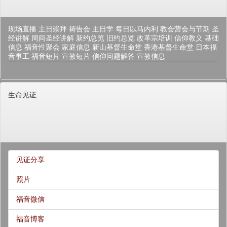
现场直播
主日崇拜
祷告会
主日学
每日以马内利
教会营会与节期
圣
经讲解
周间圣经讲解
新约总览
旧约总览
改革宗培训
信仰教义
基础
信息
福音性聚会
家庭信息
新山基督生命堂
香港基督生命堂
日本福
音事工
福音短片
宣教短片
信仰问题解答
宣教信息
生命见证
见证分享
照片
福音微信
福音博客