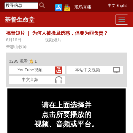
中文
English
现场直播
基督生命堂
Toggle
navigat
福音短片
｜
为何人被撒旦诱惑，但要为罪负责？
6月16日
视频短片
朱志山牧师
3295 观看
1
YouTube视频
本站中文视频
中文音频