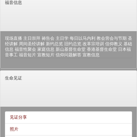
福音信息
现场直播
主日崇拜
祷告会
主日学
每日以马内利
教会营会与节期
圣
经讲解
周间圣经讲解
新约总览
旧约总览
改革宗培训
信仰教义
基础
信息
福音性聚会
家庭信息
新山基督生命堂
香港基督生命堂
日本福
音事工
福音短片
宣教短片
信仰问题解答
宣教信息
生命见证
见证分享
照片