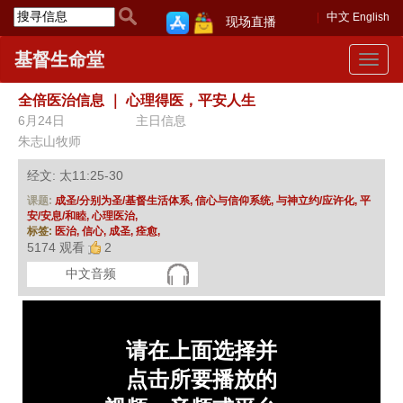
中文
English
现场直播
基督生命堂
Toggle
navigat
全倍医治信息
｜
心理得医，平安人生
6月24日
主日信息
朱志山牧师
经文: 太11:25-30
课题:
成圣/分别为圣/基督生活体系,
信心与信仰系统,
与神立约/应许化,
平
安/安息/和睦,
心理医治,
标签:
医治,
信心,
成圣,
痊愈,
5174 观看
2
中文音频