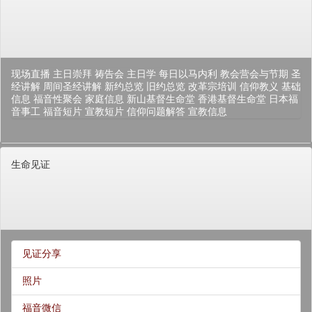
现场直播
主日崇拜
祷告会
主日学
每日以马内利
教会营会与节期
圣
经讲解
周间圣经讲解
新约总览
旧约总览
改革宗培训
信仰教义
基础
信息
福音性聚会
家庭信息
新山基督生命堂
香港基督生命堂
日本福
音事工
福音短片
宣教短片
信仰问题解答
宣教信息
生命见证
见证分享
照片
福音微信