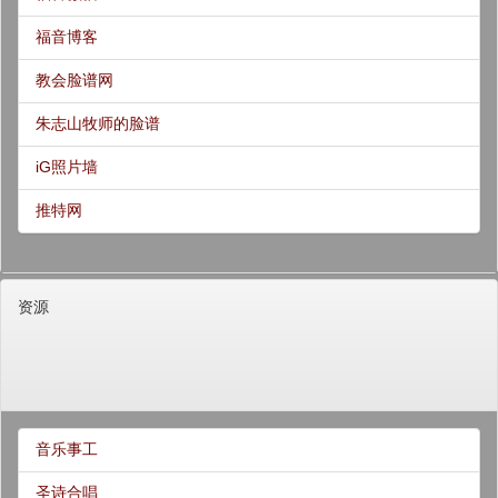
福音博客
教会脸谱网
朱志山牧师的脸谱
iG照片墙
推特网
资源
音乐事工
圣诗合唱