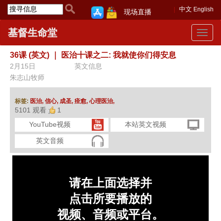
中文
English
现场直播
基督生命堂
Toggle
navigat
36课 (英文)
｜
医治十课之二: 我就使你们得安息
2月15日
英文信息
朱志山牧师
标签:
医治,
信心,
成圣,
痊愈,
心理医治,
5101 观看
1
YouTube视频
本站英文视频
英文音频