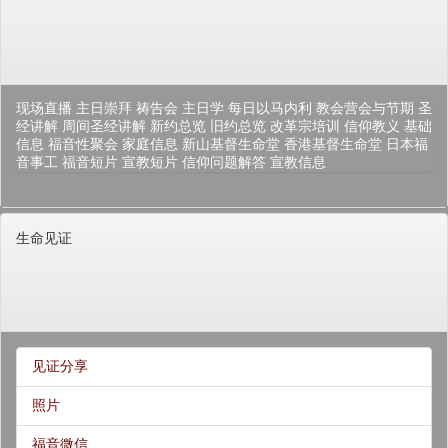
现场直播
主日崇拜
祷告会
主日学
每日以马内利
教会营会与节期
圣
经讲解
周间圣经讲解
新约总览
旧约总览
改革宗培训
信仰教义
基础
信息
福音性聚会
家庭信息
新山基督生命堂
香港基督生命堂
日本福
音事工
福音短片
宣教短片
信仰问题解答
宣教信息
生命见证
见证分享
照片
福音微信