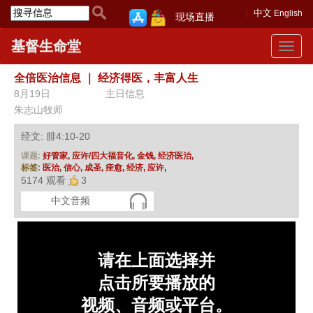
中文
English
现场直播
基督生命堂
Toggle
navigat
全倍医治信息
｜
经济得医，丰富人生
8月19日
主日信息
朱志山牧师
经文: 腓4:10-20
课题:
好管家,
应许/四大福音化,
金钱,
经济医治,
标签:
医治,
信心,
成圣,
痊愈,
经济,
应许,
5174 观看
3
中文音频