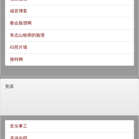
福音博客
教会脸谱网
朱志山牧师的脸谱
iG照片墙
推特网
资源
音乐事工
圣诗合唱