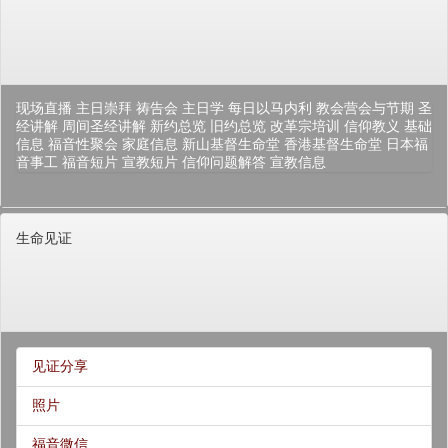
现场直播
主日崇拜
祷告会
主日学
每日以马内利
教会营会与节期
圣
经讲解
周间圣经讲解
新约总览
旧约总览
改革宗培训
信仰教义
基础
信息
福音性聚会
家庭信息
新山基督生命堂
香港基督生命堂
日本福
音事工
福音短片
宣教短片
信仰问题解答
宣教信息
生命见证
见证分享
照片
福音微信