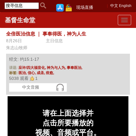
中文
English
现场直播
基督生命堂
Toggle
navigat
全倍医治信息
｜
事奉得医，神为人生
8月26日
主日信息
朱志山牧师
经文: 约15:1-17
课题:
应许/四大福音化,
神为与人为,
事奉医治,
标签:
医治,
信心,
成圣,
痊愈,
5038 观看
1
中文音频