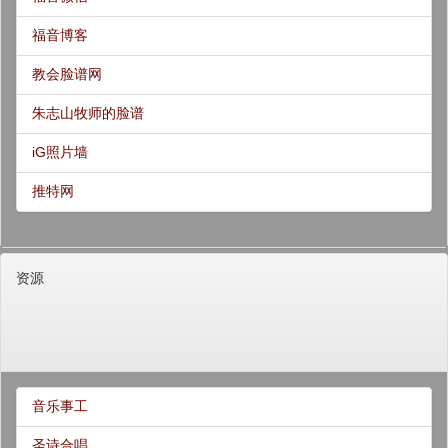
福音博客
教会脸谱网
朱志山牧师的脸谱
iG照片墙
推特网
资源
音乐事工
圣诗合唱