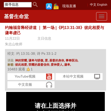
中文
English
现场直播
基督生命堂
Toggle
navigat
约翰福音释经讲道
｜
第一场 |《约13:31-38》彼此相爱与
谦卑虚己
11月22日
主日信息
朱志山牧师
经文: 约 13:31-38; 诗 Ps 33:1-2
课题:
神的荣耀,
谦卑与骄傲,
爱,
基督的身体,
事奉医治,
标签:
彼此相爱,
荣耀的基督信仰,
爱神爱人,
谦卑,
10483 观看
1
YouTube视频
本站中文视频
中文音频