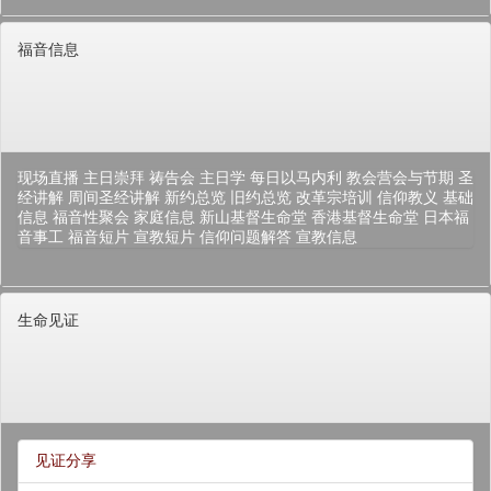
福音信息
现场直播
主日崇拜
祷告会
主日学
每日以马内利
教会营会与节期
圣
经讲解
周间圣经讲解
新约总览
旧约总览
改革宗培训
信仰教义
基础
信息
福音性聚会
家庭信息
新山基督生命堂
香港基督生命堂
日本福
音事工
福音短片
宣教短片
信仰问题解答
宣教信息
生命见证
见证分享