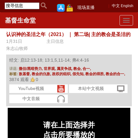
中文
English
现场直播
基督生命堂
Toggle
navigat
认识神的圣洁之年（2021）
｜
第二场| 主的教会是圣洁的
1月31日
主日信息
朱志山牧师
经文: 启12:13-18; 13:1,5,11-14; 弗4:4-16
课题:
撒但/黑暗势力,
世界观,
属灵争战,
教会,
合一,
标签:
敌基督,
教会的仇敌,
政权的组织,
假先知,
教会的得胜,
教会的合一,
3874 观看
0
YouTube视频
本站中文视频
中文音频