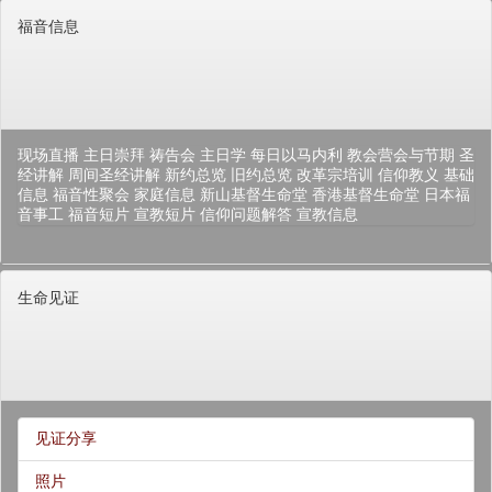
福音信息
现场直播
主日崇拜
祷告会
主日学
每日以马内利
教会营会与节期
圣
经讲解
周间圣经讲解
新约总览
旧约总览
改革宗培训
信仰教义
基础
信息
福音性聚会
家庭信息
新山基督生命堂
香港基督生命堂
日本福
音事工
福音短片
宣教短片
信仰问题解答
宣教信息
生命见证
见证分享
照片