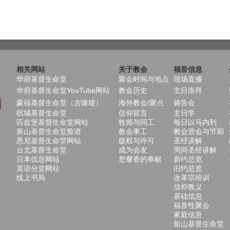
相关网站
关于教会
福音信息
华府基督生命堂
聚会时间与地点
现场直播
华府基督生命堂YouTube网站
教会历史
主日崇拜
蒙福基督生命堂（吉隆坡）
海外教会/聚点
祷告会
槟城基督生命堂
信仰宣言
主日学
匹兹堡基督生命堂网站
牧师与同工
每日以马内利
新山基督生命堂脸谱
教会事工
教会营会与节期
悉尼基督生命堂网站
版权与许可
圣经讲解
台北基督生命堂
成为会友
周间圣经讲解
日本信息网站
您馨香的奉献
新约总览
英语分堂网站
旧约总览
线上书局
改革宗培训
信仰教义
基础信息
福音性聚会
家庭信息
新山基督生命堂