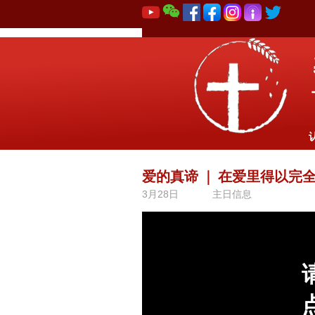
爱的真谛
｜
在爱里得以完
3月28日
主日信息