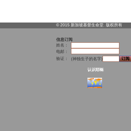
© 2015 新加坡基督生命堂. 版权
所有
信息订阅
姓名：
电邮：
验证：
(神独生子的名字)
认识耶稣