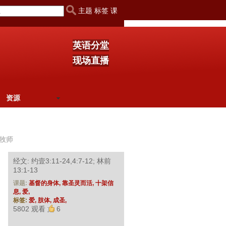
主题 标签 课
英语分堂
现场直播
资源
牧师
经文: 约壹3:11-24,4:7-12; 林前
13:1-13
课题:
基督的身体,
靠圣灵而活,
十架信
息,
爱,
标签:
爱,
肢体,
成圣,
5802 观看
6