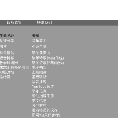
版权政策
联络我们
生命见证
资源
见证分享
音乐事工
照片
圣诗合唱
福音微信
钢琴前奏曲
福音博客
钢琴诗歌伴奏(传统)
教会脸谱网
钢琴诗歌伴奏(现代)
朱志山牧师的脸谱
电子书籍
iG照片墙
圣经阅读
推特网
圣经聆听
福音播客
YouTube频道
早年信息
帮助指导手册
英文信息
其他材料
澄清错谬的议论
旧网站(只供参考)