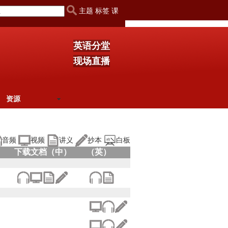
主题 标签 课
英语分堂
现场直播
资源
音频
视频
讲义
抄本
白板
下载文档（中）
（英）