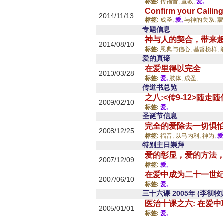
标签:
传福音,
宣教,
爱,
Confirm your Calling
2014/11/13
标签:
成圣,
爱,
与神的关系,
蒙
专题信息
神与人的契合，带来
2014/08/10
标签:
恩典与信心,
基督榜样,
爱的真谛
在爱里得以完全
2010/03/28
标签:
爱,
肢体,
成圣,
传道书总览
之八:<传9-12>随走
2009/02/10
标签:
爱,
圣诞节信息
完全的爱除去一切惧
2008/12/25
标签:
福音,
以马内利,
神为,
爱
特别主日崇拜
爱的彰显，爱的方法
2007/12/09
标签:
爱,
在爱中成为二十一世纪
2007/06/10
标签:
爱,
三十六课 2005年 (李彻牧
医治十课之六: 在爱
2005/01/01
标签:
爱,