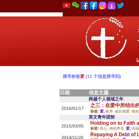
搜寻标签
爱
(11 个信息搜寻到)
日期
信息主题
跨越个人领域之年
之三：在爱中所结出
2016/01/17
标签:
爱,
牧养,
彼此相爱,
饶恕
英文青年团契
Holding on to Faith
2015/03/05
标签:
良心,
神的声音,
爱,
传福
Repaying A Debt of 
2014/11/20