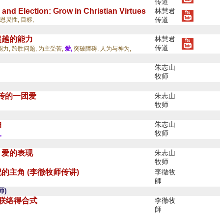
传道
 and Election: Grow in Christian Virtues
林慧君
传道
恩灵性,
目标,
超越的能力
林慧君
传道
能力,
跨胜问题,
为主受苦,
爱,
突破障碍,
人为与神为,
朱志山
牧师
随传的一团爱
朱志山
牧师
怕
朱志山
牧师
,
，爱的表现
朱志山
牧师
的主角 (李徹牧师传讲)
李徹牧
師
师)
中联络得合式
李徹牧
師