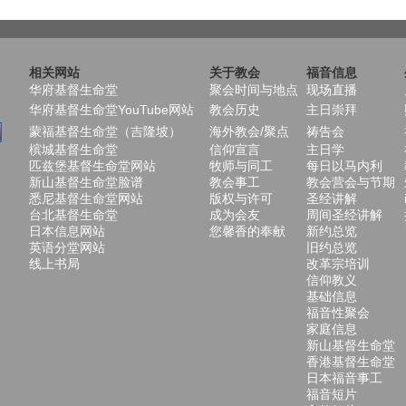
相关网站
关于教会
福音信息
华府基督生命堂
聚会时间与地点
现场直播
华府基督生命堂YouTube网站
教会历史
主日崇拜
蒙福基督生命堂（吉隆坡）
海外教会/聚点
祷告会
槟城基督生命堂
信仰宣言
主日学
匹兹堡基督生命堂网站
牧师与同工
每日以马内利
新山基督生命堂脸谱
教会事工
教会营会与节期
悉尼基督生命堂网站
版权与许可
圣经讲解
台北基督生命堂
成为会友
周间圣经讲解
日本信息网站
您馨香的奉献
新约总览
英语分堂网站
旧约总览
线上书局
改革宗培训
信仰教义
基础信息
福音性聚会
家庭信息
新山基督生命堂
香港基督生命堂
日本福音事工
福音短片