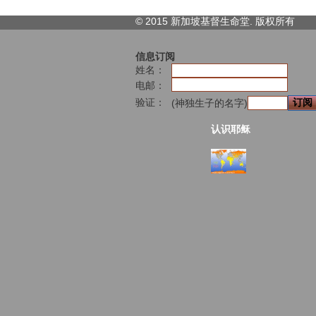
© 2015 新加坡基督生命堂. 版权
所有
信息订阅
姓名：
电邮：
验证：
(神独生子的名字)
认识耶稣