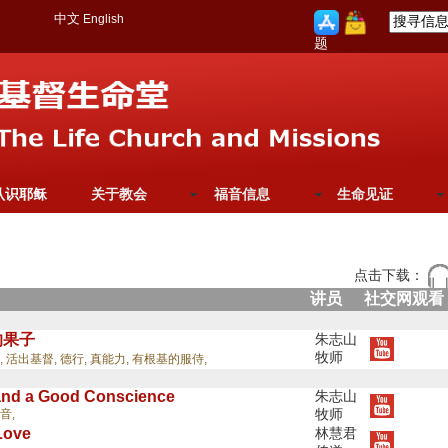
中文
English
题
认识耶稣
关于教会
福音信息
生命见证
点击下载：
讲员
社交网观看
的果子
朱志山
牧师
,
活出基督,
德行,
真能力,
有根基的服侍,
 and a Good Conscience
朱志山
牧师
音,
Love
林慧君