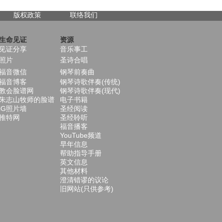
版权政策
联络我们
生命见证
资源
见证分享
音乐事工
照片
圣诗合唱
福音微信
钢琴前奏曲
福音博客
钢琴诗歌伴奏(传统)
教会脸谱网
钢琴诗歌伴奏(现代)
朱志山牧师的脸谱
电子书籍
iG照片墙
圣经阅读
推特网
圣经聆听
福音播客
YouTube频道
早年信息
帮助指导手册
英文信息
其他材料
澄清错谬的议论
旧网站(只供参考)