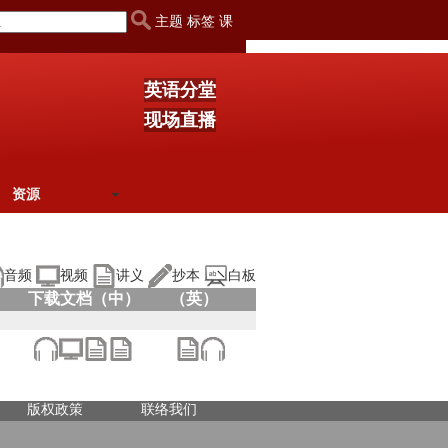
主题 标签 课
英语分堂
现场直播
资源
音频
视频
讲义
抄本
白板
下载文档（中）
（英）
版权政策
联络我们