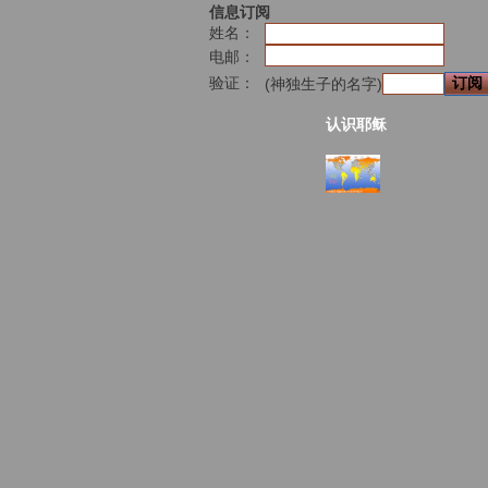
信息订阅
姓名：
电邮：
验证：
(神独生子的名字)
认识耶稣