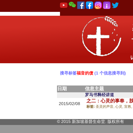
搜寻标签
福音的债
(1 个信息搜寻到)
日期
信息主题
罗马书释经讲道
之二：心灵的事奉，
2015/02/08
标签:
圣灵的声音,
心灵,
宣教,
© 2015 新加坡基督生命堂. 版权
所有