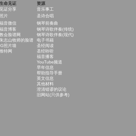
生命见证
资源
见证分享
音乐事工
照片
圣诗合唱
福音微信
钢琴前奏曲
福音博客
钢琴诗歌伴奏(传统)
教会脸谱网
钢琴诗歌伴奏(现代)
朱志山牧师的脸谱
电子书籍
iG照片墙
圣经阅读
推特网
圣经聆听
福音播客
YouTube频道
早年信息
帮助指导手册
英文信息
其他材料
澄清错谬的议论
旧网站(只供参考)