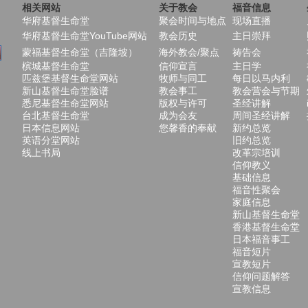
相关网站
关于教会
福音信息
华府基督生命堂
聚会时间与地点
现场直播
华府基督生命堂YouTube网站
教会历史
主日崇拜
蒙福基督生命堂（吉隆坡）
海外教会/聚点
祷告会
槟城基督生命堂
信仰宣言
主日学
匹兹堡基督生命堂网站
牧师与同工
每日以马内利
新山基督生命堂脸谱
教会事工
教会营会与节期
悉尼基督生命堂网站
版权与许可
圣经讲解
台北基督生命堂
成为会友
周间圣经讲解
日本信息网站
您馨香的奉献
新约总览
英语分堂网站
旧约总览
线上书局
改革宗培训
信仰教义
基础信息
福音性聚会
家庭信息
新山基督生命堂
香港基督生命堂
日本福音事工
福音短片
宣教短片
信仰问题解答
宣教信息