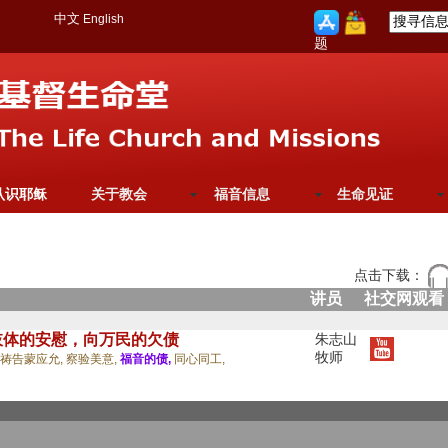
中文
English
题
认识耶稣
关于教会
福音信息
生命见证
点击下载：
讲员
社交网观看
肢体的安慰，向万民的欠债
朱志山
牧师
祷告蒙应允,
察验美意,
福音的债,
同心同工,