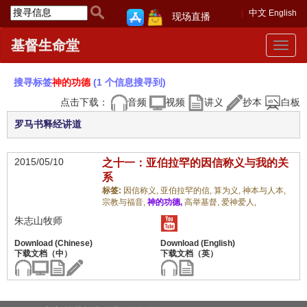
中文
English
现场直播
基督生命堂
Toggle
navigat
搜寻标签
神的功德
(1 个信息搜寻到)
点击下载：
音频
视频
讲义
抄本
白板
罗马书释经讲道
2015/05/10
之十一：亚伯拉罕的因信称义与我的关
系
标签:
因信称义,
亚伯拉罕的信,
算为义,
神本与人本,
宗教与福音,
神的功德,
高举基督,
爱神爱人,
朱志山牧师