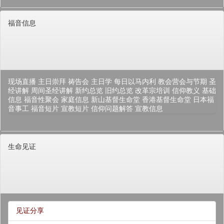
福音信息
现场直播
主日崇拜
祷告会
主日学
每日以马内利
教会营会与节期
圣
经讲解
周间圣经讲解
新约总览
旧约总览
改革宗培训
信仰教义
基础
信息
福音性聚会
家庭信息
新山基督生命堂
香港基督生命堂
日本福
音事工
福音短片
宣教短片
信仰问题解答
宣教信息
生命见证
见证分享