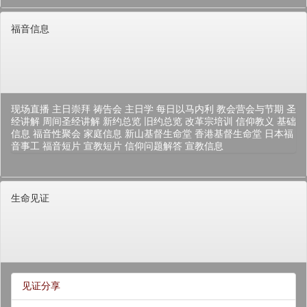
福音信息
现场直播
主日崇拜
祷告会
主日学
每日以马内利
教会营会与节期
圣
经讲解
周间圣经讲解
新约总览
旧约总览
改革宗培训
信仰教义
基础
信息
福音性聚会
家庭信息
新山基督生命堂
香港基督生命堂
日本福
音事工
福音短片
宣教短片
信仰问题解答
宣教信息
生命见证
见证分享