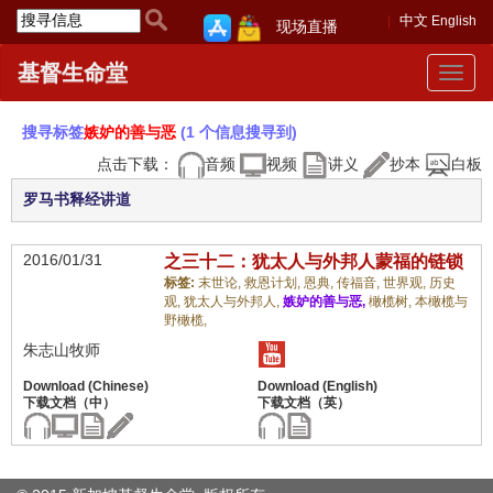
中文
English
现场直播
基督生命堂
Toggle
navigat
搜寻标签
嫉妒的善与恶
(1 个信息搜寻到)
点击下载：
音频
视频
讲义
抄本
白板
罗马书释经讲道
2016/01/31
之三十二：犹太人与外邦人蒙福的链锁
标签:
末世论,
救恩计划,
恩典,
传福音,
世界观,
历史
观,
犹太人与外邦人,
嫉妒的善与恶,
橄榄树,
本橄榄与
野橄榄,
朱志山牧师