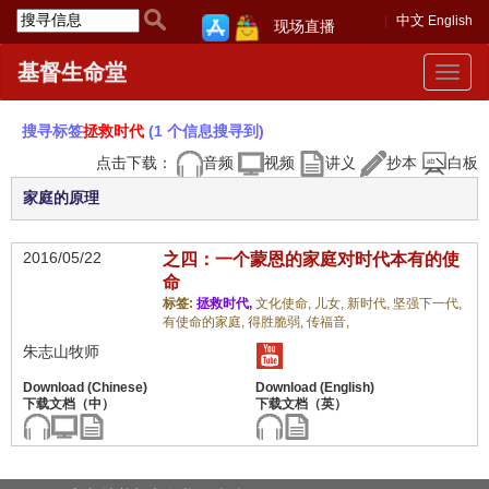
中文
English
现场直播
基督生命堂
Toggle
navigat
搜寻标签
拯救时代
(1 个信息搜寻到)
点击下载：
音频
视频
讲义
抄本
白板
家庭的原理
2016/05/22
之四：一个蒙恩的家庭对时代本有的使
命
标签:
拯救时代,
文化使命,
儿女,
新时代,
坚强下一代,
有使命的家庭,
得胜脆弱,
传福音,
朱志山牧师