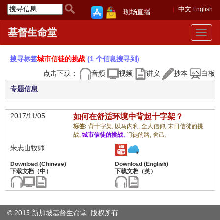
中文
English
现场直播
基督生命堂
Toggle
navigat
搜寻标签
城市信徒的挑战
(1 个信息搜寻到)
点击下载：
音频
视频
讲义
抄本
白板
专题信息
2017/11/05
如何在舒适环境中背起十字架？
标签:
背十字架,
以马内利,
全人信仰,
末日信徒的挑
战,
城市信徒的挑战,
门徒的路,
舍己,
朱志山牧师
© 2015 新加坡基督生命堂. 版权
所有