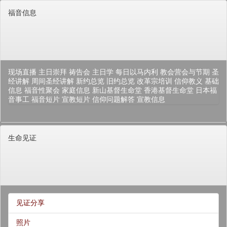
福音信息
现场直播
主日崇拜
祷告会
主日学
每日以马内利
教会营会与节期
圣
经讲解
周间圣经讲解
新约总览
旧约总览
改革宗培训
信仰教义
基础
信息
福音性聚会
家庭信息
新山基督生命堂
香港基督生命堂
日本福
音事工
福音短片
宣教短片
信仰问题解答
宣教信息
生命见证
见证分享
照片