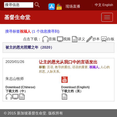
中文
English
现场直播
基督生命堂
Toggle
navigat
搜寻标签
祝福人
(1 个信息搜寻到)
点击下载：
音频
视频
讲义
抄本
白板
被主的恩光照耀之年（2020）
2020/01/26
让主的恩光从我口中的言语发出
标签:
言语,
教导的重任,
话语的重要,
祝福人,
人心的
邪恶,
人际关系,
朱志山牧师
© 2015 新加坡基督生命堂. 版权
所有