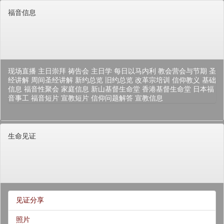
福音信息
现场直播
主日崇拜
祷告会
主日学
每日以马内利
教会营会与节期
圣
经讲解
周间圣经讲解
新约总览
旧约总览
改革宗培训
信仰教义
基础
信息
福音性聚会
家庭信息
新山基督生命堂
香港基督生命堂
日本福
音事工
福音短片
宣教短片
信仰问题解答
宣教信息
生命见证
见证分享
照片