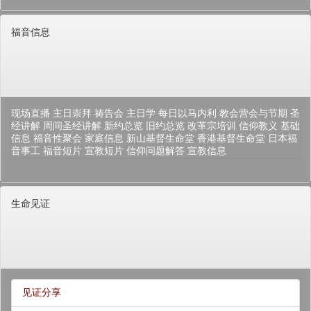
福音信息
现场直播
主日崇拜
祷告会
主日学
每日以马内利
教会营会与节期
圣
经讲解
周间圣经讲解
新约总览
旧约总览
改革宗培训
信仰教义
基础
信息
福音性聚会
家庭信息
新山基督生命堂
香港基督生命堂
日本福
音事工
福音短片
宣教短片
信仰问题解答
宣教信息
生命见证
见证分享