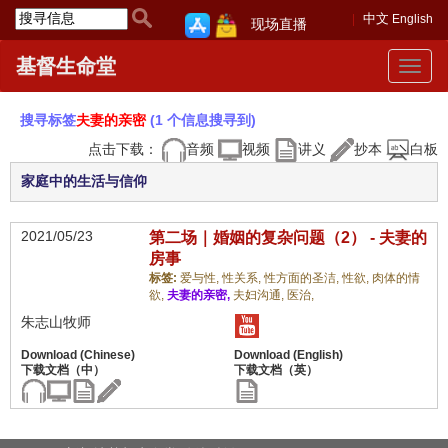
中文
English
现场直播
基督生命堂
Toggle
navigat
搜寻标签
夫妻的亲密
(1 个信息搜寻到)
点击下载：
音频
视频
讲义
抄本
白板
家庭中的生活与信仰
2021/05/23
第二场｜婚姻的复杂问题（2） - 夫妻的
房事
标签:
爱与性,
性关系,
性方面的圣洁,
性欲,
肉体的情
欲,
夫妻的亲密,
夫妇沟通,
医治,
朱志山牧师