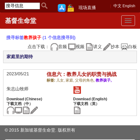
中文
English
现场直播
基督生命堂
Toggle
navigat
搜寻标签
教养孩子
(1 个信息搜寻到)
点击下载：
音频
视频
讲义
抄本
白板
家庭里的期待
2023/05/21
信息六：教养儿女的职责与挑战
标签:
儿女,
家庭,
父母的角色,
教养孩子,
朱志山牧师
© 2015 新加坡基督生命堂. 版权
所有