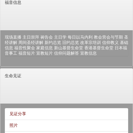
福音信息
现场直播
主日崇拜
祷告会
主日学
每日以马内利
教会营会与节期
圣
经讲解
周间圣经讲解
新约总览
旧约总览
改革宗培训
信仰教义
基础
信息
福音性聚会
家庭信息
新山基督生命堂
香港基督生命堂
日本福
音事工
福音短片
宣教短片
信仰问题解答
宣教信息
生命见证
见证分享
照片