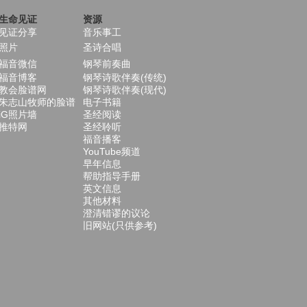
生命见证
资源
见证分享
音乐事工
照片
圣诗合唱
福音微信
钢琴前奏曲
福音博客
钢琴诗歌伴奏(传统)
教会脸谱网
钢琴诗歌伴奏(现代)
朱志山牧师的脸谱
电子书籍
iG照片墙
圣经阅读
推特网
圣经聆听
福音播客
YouTube频道
早年信息
帮助指导手册
英文信息
其他材料
澄清错谬的议论
旧网站(只供参考)