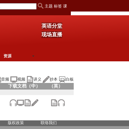
主题 标签 课
英语分堂
现场直播
资源
音频
视频
讲义
抄本
白板
下载文档（中）
（英）
版权政策
联络我们