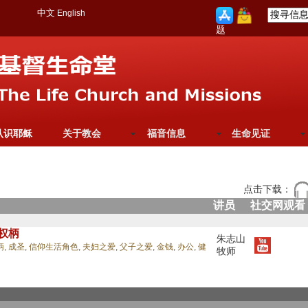
中文
English
题
认识耶稣
关于教会
福音信息
生命见证
点击下载：
讲员
社交网观看
权柄
朱志山
柄,
成圣,
信仰生活角色,
夫妇之爱,
父子之爱,
金钱,
办公,
健
牧师