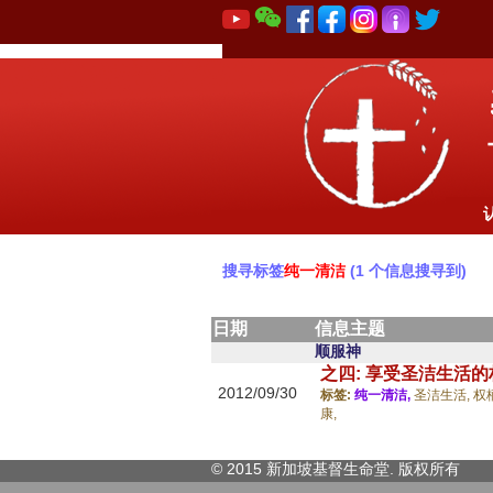
搜寻标签
纯一清洁
(1 个信息搜寻到)
日期
信息主题
顺服神
之四: 享受圣洁生活的
2012/09/30
标签:
纯一清洁,
圣洁生活,
权
康,
© 2015 新加坡基督生命堂. 版权
所有