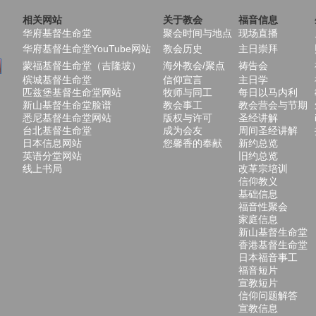
相关网站
关于教会
福音信息
华府基督生命堂
聚会时间与地点
现场直播
华府基督生命堂YouTube网站
教会历史
主日崇拜
蒙福基督生命堂（吉隆坡）
海外教会/聚点
祷告会
槟城基督生命堂
信仰宣言
主日学
匹兹堡基督生命堂网站
牧师与同工
每日以马内利
新山基督生命堂脸谱
教会事工
教会营会与节期
悉尼基督生命堂网站
版权与许可
圣经讲解
台北基督生命堂
成为会友
周间圣经讲解
日本信息网站
您馨香的奉献
新约总览
英语分堂网站
旧约总览
线上书局
改革宗培训
信仰教义
基础信息
福音性聚会
家庭信息
新山基督生命堂
香港基督生命堂
日本福音事工
福音短片
宣教短片
信仰问题解答
宣教信息