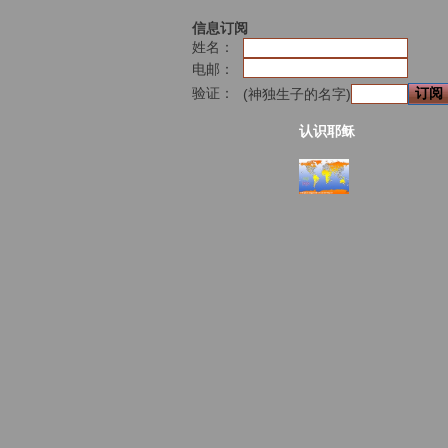
信息订阅
姓名：
电邮：
验证：
(神独生子的名字)
认识耶稣