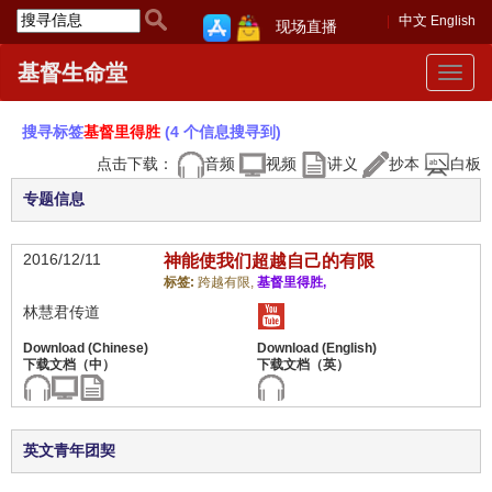
中文
English
现场直播
基督生命堂
Toggle
navigat
搜寻标签
基督里得胜
(4 个信息搜寻到)
点击下载：
音频
视频
讲义
抄本
白板
专题信息
2016/12/11
神能使我们超越自己的有限
标签:
跨越有限,
基督里得胜,
林慧君传道
英文青年团契