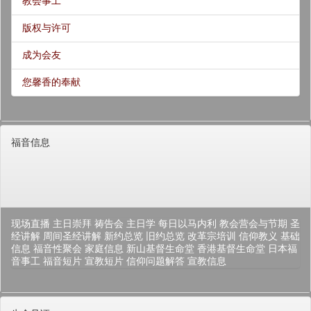
教会事工
版权与许可
成为会友
您馨香的奉献
福音信息
现场直播
主日崇拜
祷告会
主日学
每日以马内利
教会营会与节期
圣
经讲解
周间圣经讲解
新约总览
旧约总览
改革宗培训
信仰教义
基础
信息
福音性聚会
家庭信息
新山基督生命堂
香港基督生命堂
日本福
音事工
福音短片
宣教短片
信仰问题解答
宣教信息