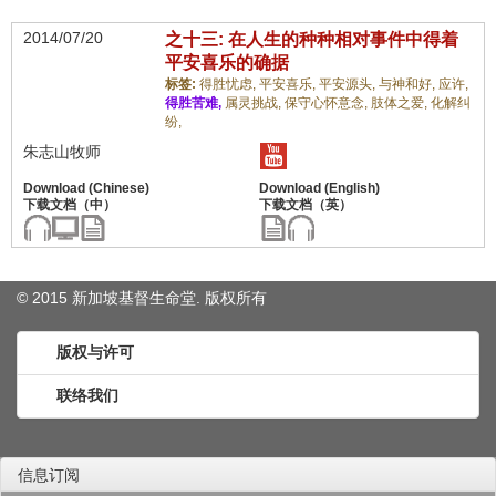
2014/07/20
之十三: 在人生的种种相对事件中得着
平安喜乐的确据
标签:
得胜忧虑,
平安喜乐,
平安源头,
与神和好,
应许,
得胜苦难,
属灵挑战,
保守心怀意念,
肢体之爱,
化解纠
纷,
朱志山牧师
© 2015 新加坡基督生命堂. 版权
所有
版权与许可
联络我们
信息订阅