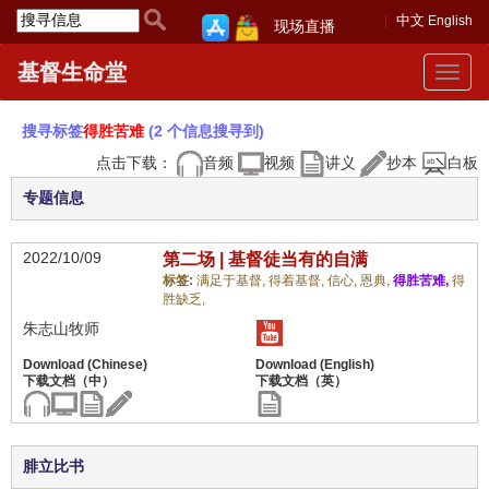
中文
English
现场直播
基督生命堂
Toggle
navigat
搜寻标签
得胜苦难
(2 个信息搜寻到)
点击下载：
音频
视频
讲义
抄本
白板
专题信息
2022/10/09
第二场 | 基督徒当有的自满
标签:
满足于基督,
得着基督,
信心,
恩典,
得胜苦难,
得
胜缺乏,
朱志山牧师
腓立比书