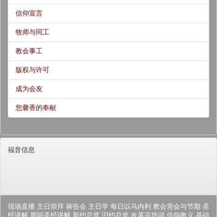
信仰宣言
牧师与同工
教会事工
版权与许可
成为会友
您馨香的奉献
福音信息
现场直播
主日崇拜
祷告会
主日学
每日以马内利
教会营会与节期
圣
经讲解
周间圣经讲解
新约总览
旧约总览
改革宗培训
信仰教义
基础