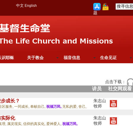
中文
English
题
认识耶稣
关于教会
福音信息
生命见证
点击下载：
讲员
社交网观看
进步成长？
朱志山
牧师
社区服务,
一同成长,
奉献自己,
祝福万民,
无私的爱,
舍己,
与实际化
朱志山
牧师
真理,
属灵现实,
信仰的真实化,
爱神爱人,
祝福万民,