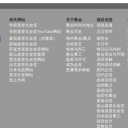
相关网站
关于教会
福音信息
华府基督生命堂
聚会时间与地点
现场直播
华府基督生命堂YouTube网站
教会历史
主日崇拜
蒙福基督生命堂（吉隆坡）
海外教会/聚点
祷告会
槟城基督生命堂
信仰宣言
主日学
匹兹堡基督生命堂网站
牧师与同工
每日以马内利
新山基督生命堂脸谱
教会事工
教会营会与节期
悉尼基督生命堂网站
版权与许可
圣经讲解
台北基督生命堂
成为会友
周间圣经讲解
日本信息网站
您馨香的奉献
新约总览
英语分堂网站
旧约总览
线上书局
改革宗培训
信仰教义
基础信息
福音性聚会
家庭信息
新山基督生命堂
香港基督生命堂
日本福音事工
福音短片
宣教短片