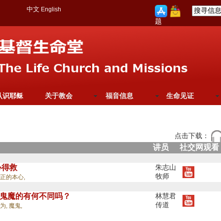
中文
English
题
认识耶稣
关于教会
福音信息
生命见证
点击下载：
讲员
社交网观看
心得救
朱志山
牧师
正的本心,
心与鬼魔的有何不同吗？
林慧君
传道
为,
魔鬼,