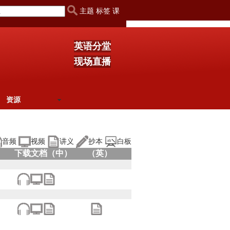
主题 标签 课
英语分堂
现场直播
资源
音频
视频
讲义
抄本
白板
下载文档（中）
（英）