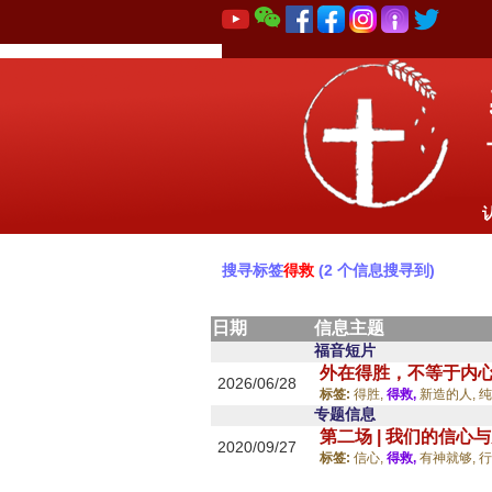
搜寻标签
得救
(2 个信息搜寻到)
日期
信息主题
福音短片
外在得胜，不等于内
2026/06/28
标签:
得胜,
得救,
新造的人,
纯
专题信息
第二场 | 我们的信
2020/09/27
标签:
信心,
得救,
有神就够,
行