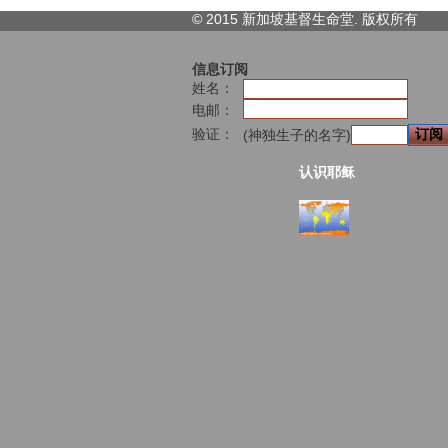
© 2015 新加坡基督生命堂. 版权
所有
信息订阅
姓名：
电邮：
验证：
(神独生子的名字)
认识耶稣