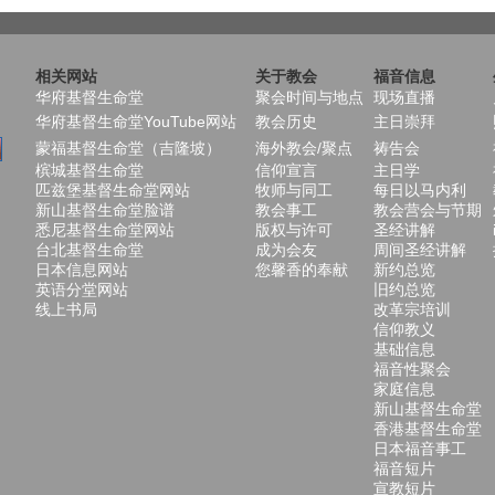
相关网站
关于教会
福音信息
华府基督生命堂
聚会时间与地点
现场直播
华府基督生命堂YouTube网站
教会历史
主日崇拜
蒙福基督生命堂（吉隆坡）
海外教会/聚点
祷告会
槟城基督生命堂
信仰宣言
主日学
匹兹堡基督生命堂网站
牧师与同工
每日以马内利
新山基督生命堂脸谱
教会事工
教会营会与节期
悉尼基督生命堂网站
版权与许可
圣经讲解
台北基督生命堂
成为会友
周间圣经讲解
日本信息网站
您馨香的奉献
新约总览
英语分堂网站
旧约总览
线上书局
改革宗培训
信仰教义
基础信息
福音性聚会
家庭信息
新山基督生命堂
香港基督生命堂
日本福音事工
福音短片
宣教短片