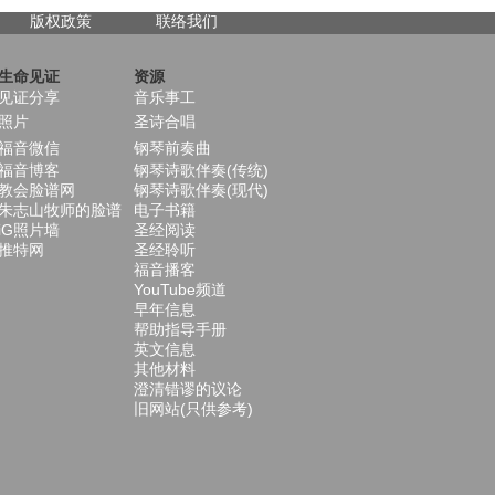
版权政策
联络我们
生命见证
资源
见证分享
音乐事工
照片
圣诗合唱
福音微信
钢琴前奏曲
福音博客
钢琴诗歌伴奏(传统)
教会脸谱网
钢琴诗歌伴奏(现代)
朱志山牧师的脸谱
电子书籍
iG照片墙
圣经阅读
推特网
圣经聆听
福音播客
YouTube频道
早年信息
帮助指导手册
英文信息
其他材料
澄清错谬的议论
旧网站(只供参考)